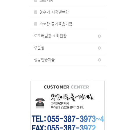
소화기함
양수기-시험밸브함
속보함-공기호흡기함
도로터널용 소화전함
주문형
성능인증제품