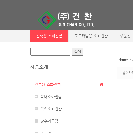
Sketchbook5, 스케치북5
Sketchbook5, 스케치북5
건축용 소화전함
도로터널용 소화전함
주문형
Home
제품소개
방수기
건축용 소화전함
옥내소화전함
옥외소화전함
방수기구함