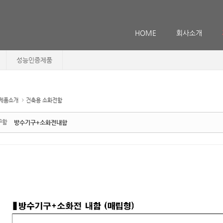
메뉴 건너뛰기
HOME
회사소개
성능인증제품
제품소개
건축용 소화전함
구함
방수기구+소화전내함