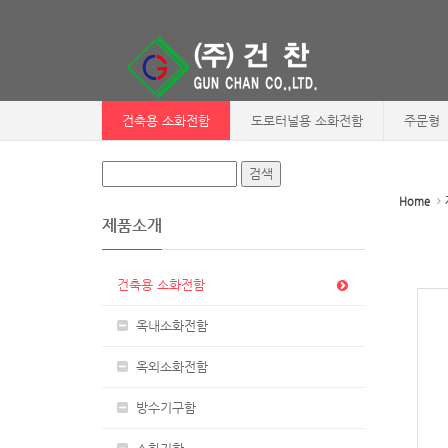
Sketchbook5, 스케치북5
Sketchbook5, 스케치북5
건축용 소화전함
도로터널용 소화전함
주문형
Home
제품소개
건축용 소화전함
옥내소화전함
옥외소화전함
방수기구함