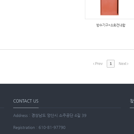
방수기구+소화전내함
Prev
1
Next
CONTACT US
찾
Address : 경상남도 양산시 소주공단 4길 39
Registration : 610-81-97790