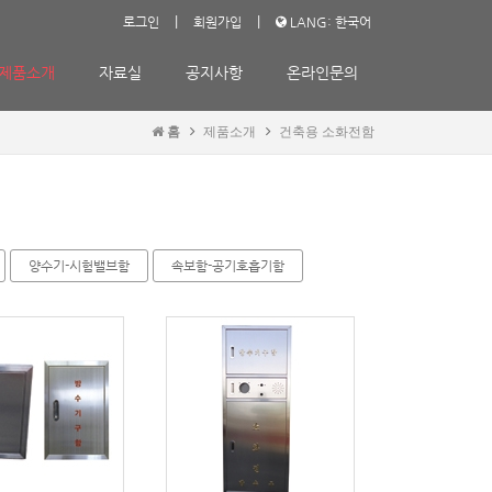
|
|
로그인
회원가입
LANG: 한국어
제품소개
자료실
공지사항
온라인문의
홈
제품소개
건축용 소화전함
양수기-시험밸브함
속보함-공기호흡기함