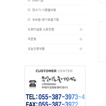
소화기함
양수기-시험밸브함
속보함-공기호흡기함
도로터널용 소화전함
주문형
성능인증제품