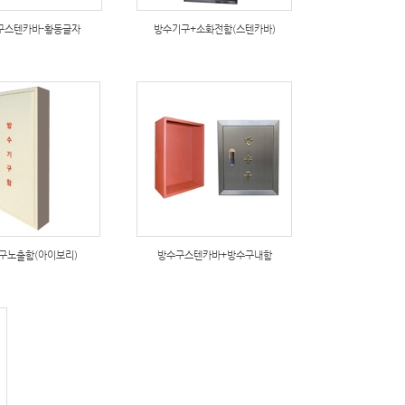
구스텐카바-황동글자
방수기구+소화전함(스텐카바)
구노출함(아이보리)
방수구스텐카바+방수구내함