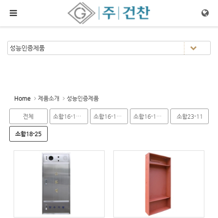
Sketchbook5, 스케치북5
Sketchbook5, 스케치북5
메뉴 건너뛰기
Home
제품소개
성능인증제품
전체
소함16-13-2
소함16-14-3
소함16-15-2
소함23-11
소함18-25