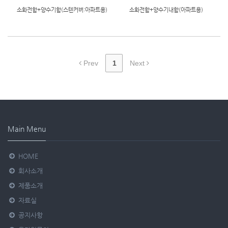
소화전함+양수기함(스텐커버:아파트용)
소화전함+양수기내함(아파트용)
Prev
1
Next
Main Menu
HOME
회사소개
제품소개
자료실
공지사항