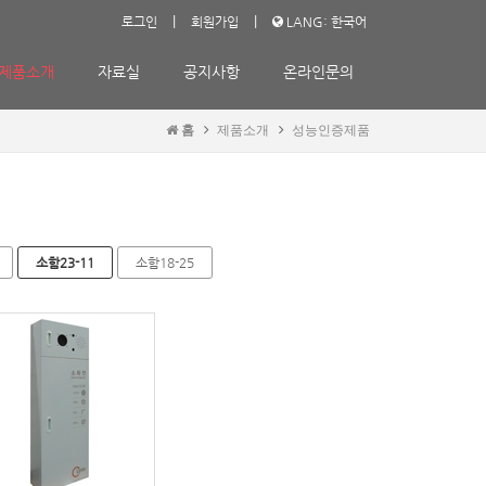
|
|
로그인
회원가입
LANG: 한국어
제품소개
자료실
공지사항
온라인문의
홈
제품소개
성능인증제품
소함23-11
소함18-25