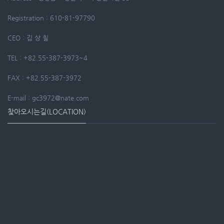
Registration : 610-81-97790
CEO : 김 상 칠
TEL : +82.55-387-3973~4
FAX : +82.55-387-3972
E-mail : gc3972@nate.com
찾아오시는길(LOCATION)